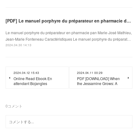
[PDF] Le manuel porphyre du préparateur en pharmacie download
Le manuel porphyre du préparateur en pharmacie pan Marie-José Mathieu,
Jean-Marie Fonteneau Caractéristiques Le manuel porphyre du préparat…
2024.04.30 14:13
2024.04.12 15:43
2024.04.11 00:29
Online Read Ebook En
PDF [DOWNLOAD] When
attendant Bojangles
the Jessamine Grows: A
0
コメント